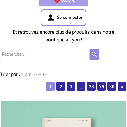
0.00 €
0
person
Se connecter
Et retrouvez encore plus de produits dans notre
boutique à Lyon !
search
Trier par :
Nom
-
Prix
1
2
3
...
28
29
30
>