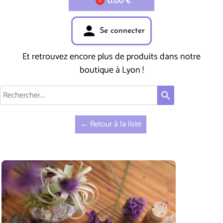
0.00 €
0
person
Se connecter
Et retrouvez encore plus de produits dans notre
boutique à Lyon !
search
← Retour à la liste