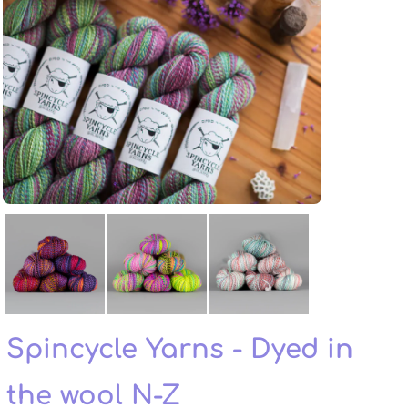
Spincycle Yarns - Dyed in
the wool N-Z