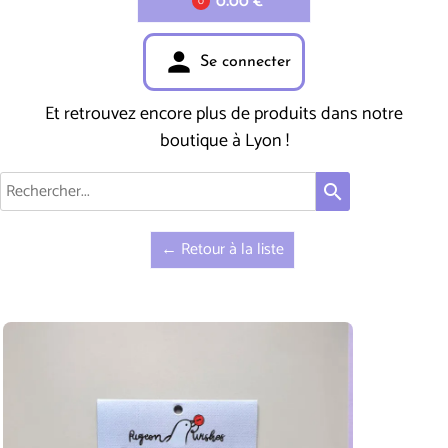
0.00 €
0
person
Se connecter
Et retrouvez encore plus de produits dans notre
boutique à Lyon !
search
← Retour à la liste