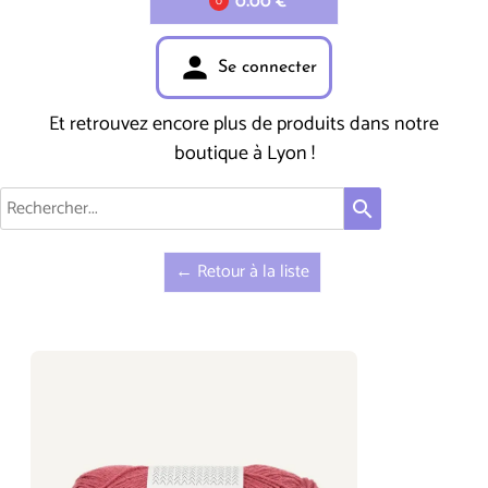
0.00 €
0
person
Se connecter
Et retrouvez encore plus de produits dans notre
boutique à Lyon !
search
← Retour à la liste