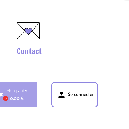
Contact
Mon panier
person
pping_cart
Se connecter
0.00 €
0