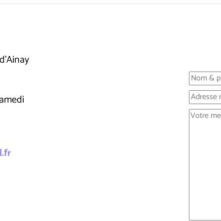
d'Ainay
samedi
.fr