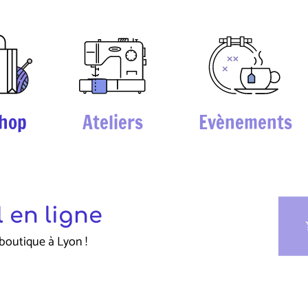
hop
Ateliers
Evènements
 en ligne
sho
boutique à Lyon !