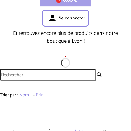
0.00 €
0
person
Se connecter
Et retrouvez encore plus de produits dans notre
boutique à Lyon !
search
Trier par :
Nom
-
Prix