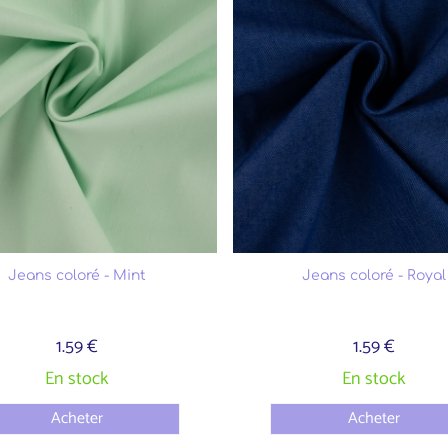
Jeans coloré - Mint
Jeans coloré - Royal
1.59 €
1.59 €
En stock
En stock
Acheter
Acheter