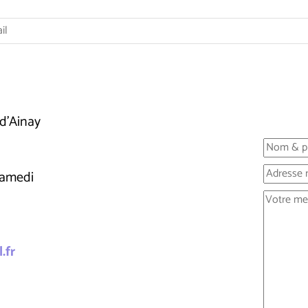
d'Ainay
samedi
.fr