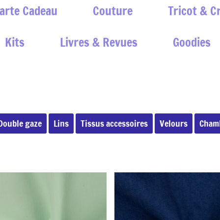
arte Cadeau
Couture
Tricot & C
Kits
Livres & Revues
Goodies
Double gaze
Lins
Tissus accessoires
Velours
Cham