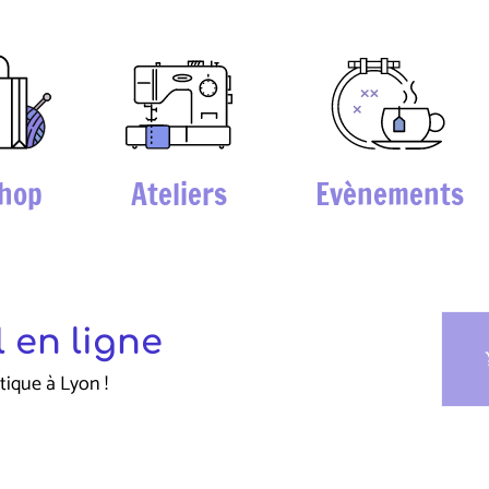
hop
Ateliers
Evènements
 en ligne
sho
tique à Lyon !