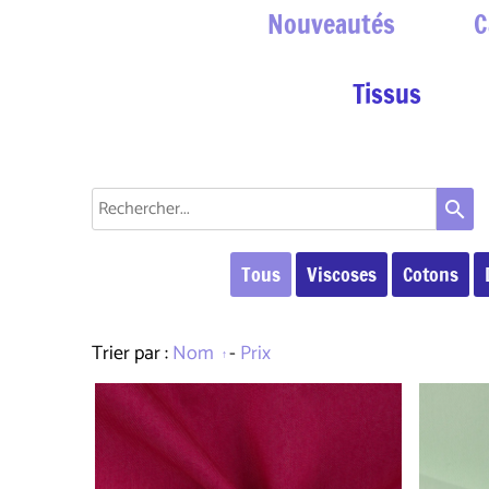
Nouveautés
C
Tissus
search
Tous
Viscoses
Cotons
Trier par :
Nom
-
Prix