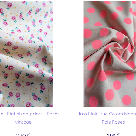
ink Pint sized prints - Roses
Tula Pink True Colors Neon 
vintage
Pois Roses
2.20 €
1.99 €