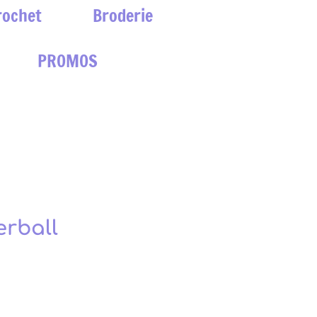
rochet
Broderie
PROMOS
erball