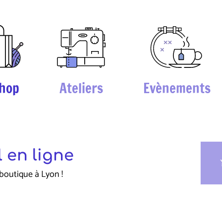
hop
Ateliers
Evènements
 en ligne
sho
boutique à Lyon !