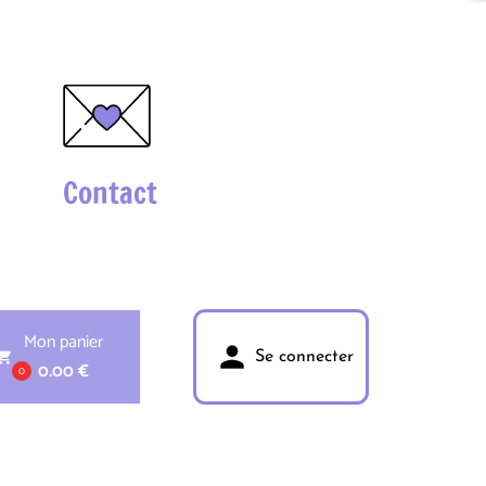
Contact
Mon panier
person
pping_cart
Se connecter
0.00 €
0