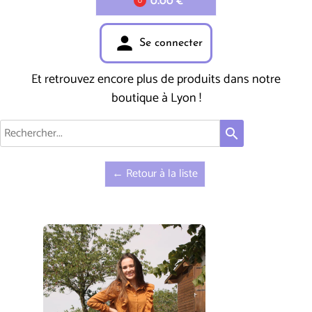
0.00 €
0
person
Se connecter
Et retrouvez encore plus de produits dans notre
boutique à Lyon !
search
← Retour à la liste