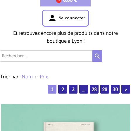
0.00 €
0
person
Se connecter
Et retrouvez encore plus de produits dans notre
boutique à Lyon !
search
Trier par :
Nom
-
Prix
1
2
3
...
28
29
30
>