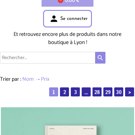
0.00 €
0
person
Se connecter
Et retrouvez encore plus de produits dans notre
boutique à Lyon !
search
Trier par :
Nom
-
Prix
1
2
3
...
28
29
30
>