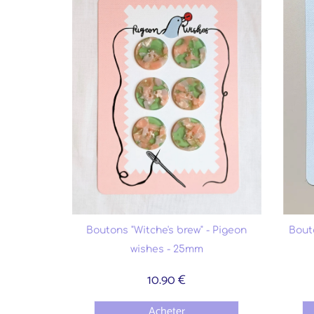
Boutons "Witche's brew" - Pigeon
Bout
wishes - 25mm
10.90 €
Acheter