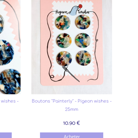
 wishes -
Boutons "Painterly" - Pigeon wishes -
25mm
10.90 €
Acheter