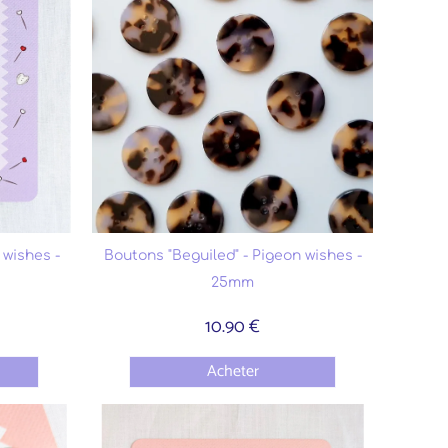
 wishes -
Boutons "Beguiled" - Pigeon wishes -
25mm
10.90 €
Acheter