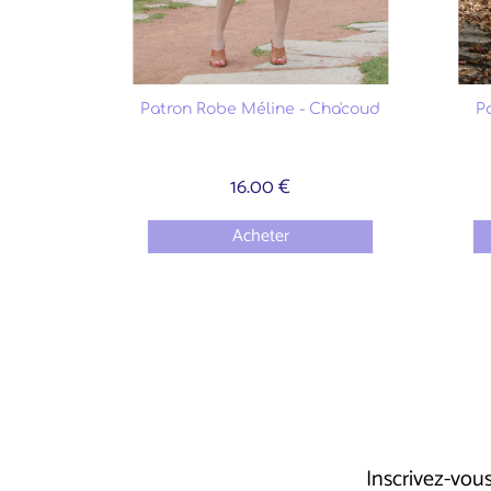
Patron Robe Méline - Cha'coud
P
16.00 €
Acheter
Inscrivez-vo