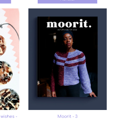
 wishes -
Moorit - 3