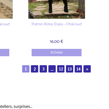
a'coud
Patron Robe Elaïa - Cha'coud
16.00 €
Acheter
1
2
3
...
12
13
14
>
liers, surprises...