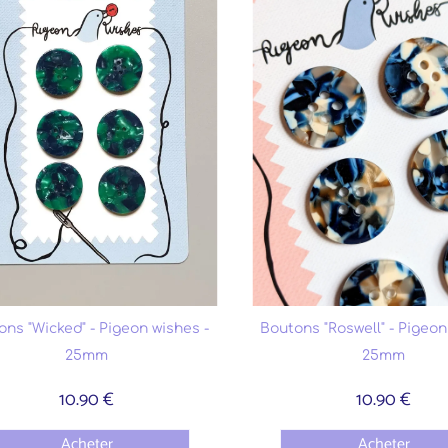
ons "Wicked" - Pigeon wishes -
Boutons "Roswell" - Pigeon
25mm
25mm
10.90 €
10.90 €
Acheter
Acheter