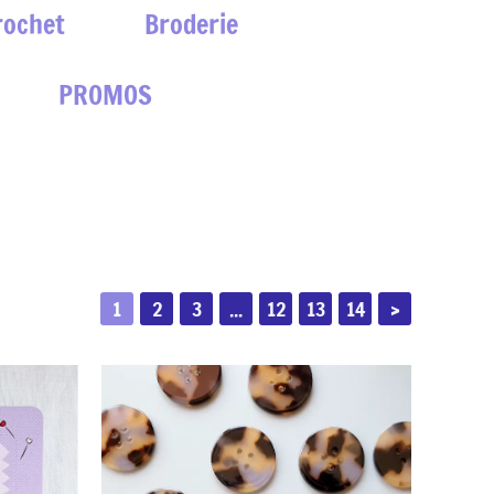
rochet
Broderie
PROMOS
1
2
3
...
12
13
14
>