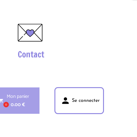
Contact
Mon panier
person
pping_cart
Se connecter
0.00 €
0