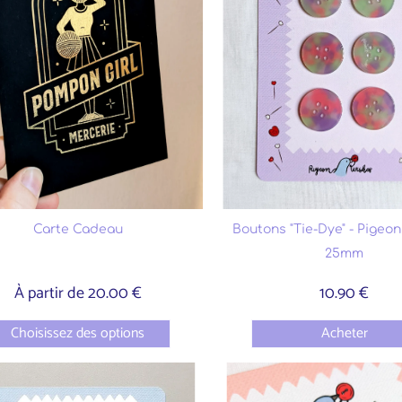
Carte Cadeau
Boutons "Tie-Dye" - Pigeon
25mm
À partir de 20.00 €
10.90 €
Choisissez des options
Acheter