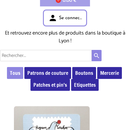
0.00 €
0
person
Se connecter
Et retrouvez encore plus de produits dans la boutique à
Lyon !
search
Tous
Patrons de couture
Boutons
Mercerie
Patches et pin's
Etiquettes