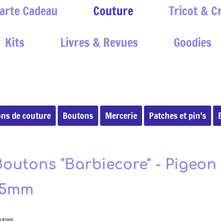
arte Cadeau
Couture
Tricot & C
Kits
Livres & Revues
Goodies
ons de couture
Boutons
Mercerie
Patches et pin's
Boutons "Barbiecore" - Pigeon 
15mm
utons