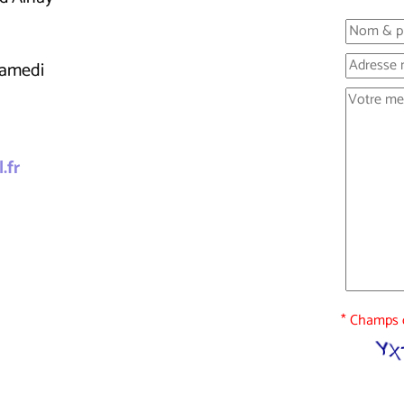
samedi
.fr
* Champs o