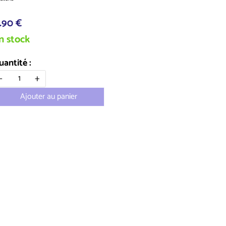
1.90 €
n stock
uantité :
-
+
Ajouter au panier