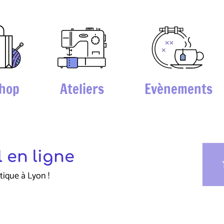
hop
Ateliers
Evènements
 en ligne
sho
tique à Lyon !