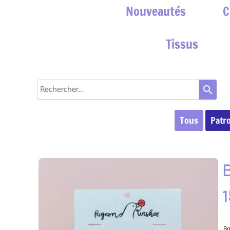
Nouveautés
C
Tissus
search
Tous
Patr
Bo