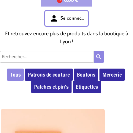
0.00 €
0
person
Se connecter
Et retrouvez encore plus de produits dans la boutique à
Lyon !
search
Tous
Patrons de couture
Boutons
Mercerie
Patches et pin's
Etiquettes