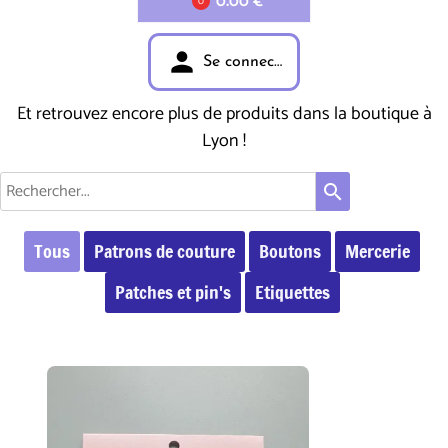
0.00 €
0
person
Se connecter
Et retrouvez encore plus de produits dans la boutique à
Lyon !
search
Tous
Patrons de couture
Boutons
Mercerie
Patches et pin's
Etiquettes