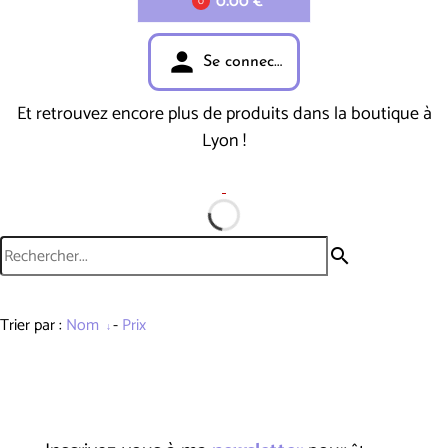
0.00 €
0
person
Se connecter
Et retrouvez encore plus de produits dans la boutique à
Lyon !
search
Trier par :
Nom
-
Prix