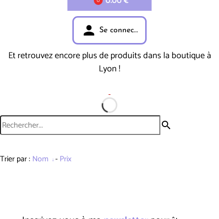
0.00 €
0
person
Se connecter
Et retrouvez encore plus de produits dans la boutique à
Lyon !
search
Trier par :
Nom
-
Prix