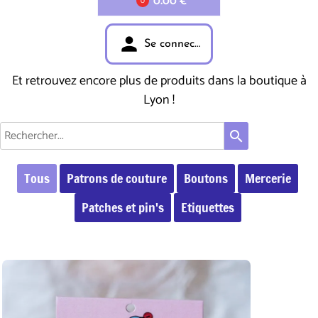
0.00 €
0
person
Se connecter
Et retrouvez encore plus de produits dans la boutique à
Lyon !
search
Tous
Patrons de couture
Boutons
Mercerie
Patches et pin's
Etiquettes