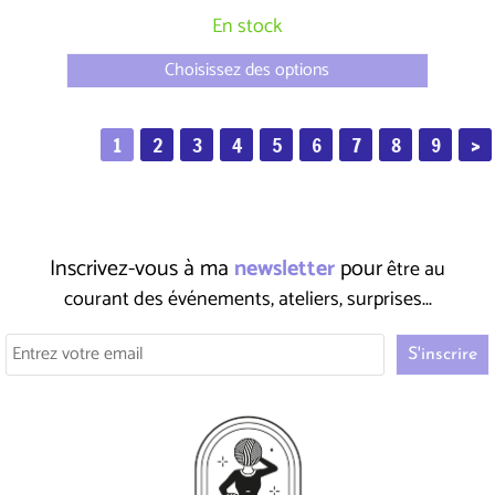
En stock
Choisissez des options
1
2
3
4
5
6
7
8
9
>
Inscrivez-vous à ma
newsletter
pour
être au
courant des événements, ateliers, surprises...