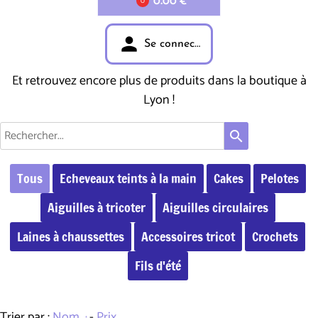
0.00 €
0
person
Se connecter
Et retrouvez encore plus de produits dans la boutique à
Lyon !
search
Tous
Echeveaux teints à la main
Cakes
Pelotes
Aiguilles à tricoter
Aiguilles circulaires
Laines à chaussettes
Accessoires tricot
Crochets
Fils d'été
Trier par :
Nom
-
Prix