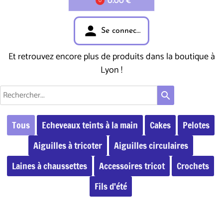
0.00 €
0
person
Se connecter
Et retrouvez encore plus de produits dans la boutique à
Lyon !
search
Tous
Echeveaux teints à la main
Cakes
Pelotes
Aiguilles à tricoter
Aiguilles circulaires
Laines à chaussettes
Accessoires tricot
Crochets
Fils d'été