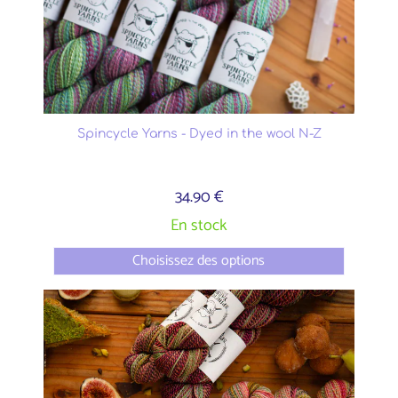
Spincycle Yarns - Dyed in the wool N-Z
34.90 €
En stock
Choisissez des options