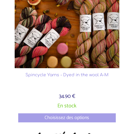
Spincycle Yarns - Dyed in the wool A-M
34.90 €
En stock
Choisissez des options