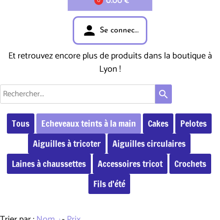
0.00 €
0
person
Se connecter
Et retrouvez encore plus de produits dans la boutique à
Lyon !
search
Tous
Echeveaux teints à la main
Cakes
Pelotes
Aiguilles à tricoter
Aiguilles circulaires
Laines à chaussettes
Accessoires tricot
Crochets
Fils d'été
Trier par :
Nom
-
Prix