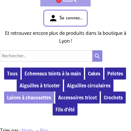
0.00 €
0
person
Se connecter
Et retrouvez encore plus de produits dans la boutique à
Lyon !
search
Tous
Echeveaux teints à la main
Cakes
Pelotes
Aiguilles à tricoter
Aiguilles circulaires
Laines à chaussettes
Accessoires tricot
Crochets
Fils d'été
Trier par :
Nom
-
Prix