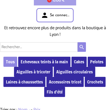
0.00 €
0
person
Se connecter
Et retrouvez encore plus de produits dans la boutique à
Lyon !
search
Tous
Echeveaux teints à la main
Cakes
Pelotes
Aiguilles à tricoter
Aiguilles circulaires
Laines à chaussettes
Accessoires tricot
Crochets
Fils d'été
Trier par :
Nom
-
Prix