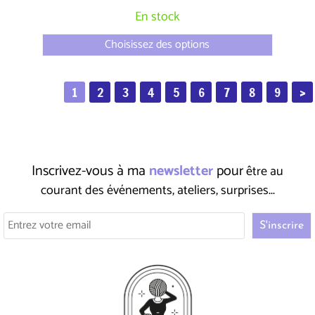
En stock
Choisissez des options
1
2
3
4
5
6
7
8
9
>
Inscrivez-vous à ma
newsletter
pour
être au
courant des événements, ateliers, surprises...