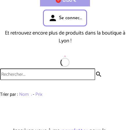
0.00 €
0
person
Se connecter
Et retrouvez encore plus de produits dans la boutique à
Lyon !
search
Trier par :
Nom
-
Prix