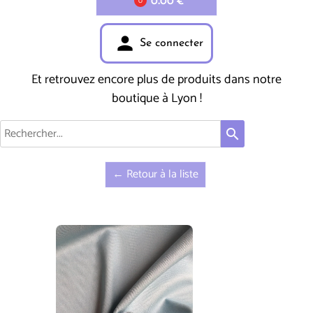
0.00 €
0
person
Se connecter
Et retrouvez encore plus de produits dans notre
boutique à Lyon !
search
← Retour à la liste