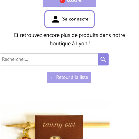
0.00 €
0
person
Se connecter
Et retrouvez encore plus de produits dans notre
boutique à Lyon !
search
← Retour à la liste