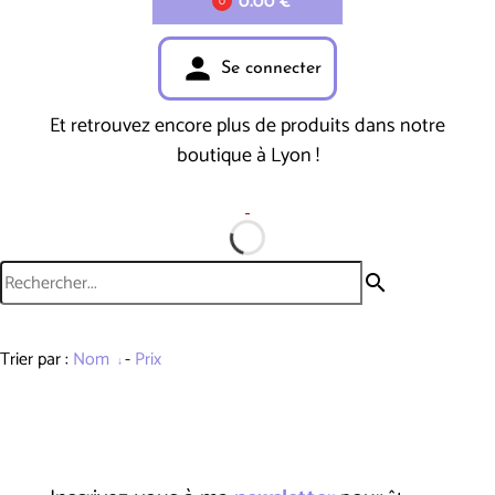
0.00 €
0
person
Se connecter
Et retrouvez encore plus de produits dans notre
boutique à Lyon !
search
Trier par :
Nom
-
Prix