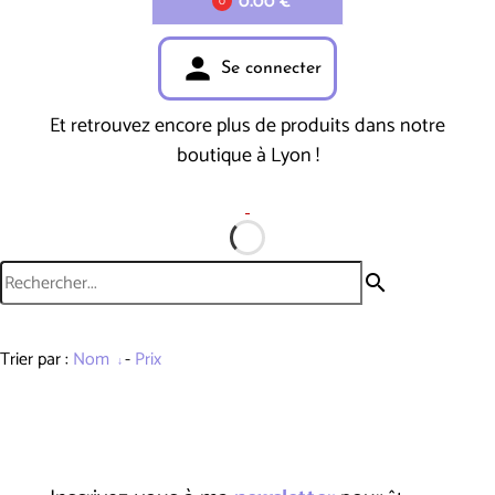
0.00 €
0
person
Se connecter
Et retrouvez encore plus de produits dans notre
boutique à Lyon !
search
Trier par :
Nom
-
Prix