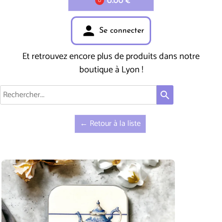
0.00 €
0
person
Se connecter
Et retrouvez encore plus de produits dans notre
boutique à Lyon !
search
← Retour à la liste