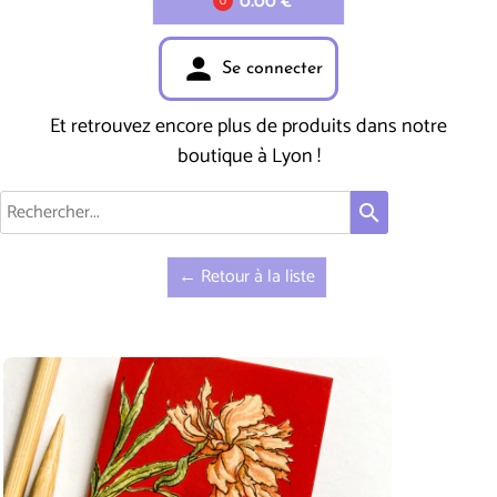
0.00 €
0
person
Se connecter
Et retrouvez encore plus de produits dans notre
boutique à Lyon !
search
← Retour à la liste