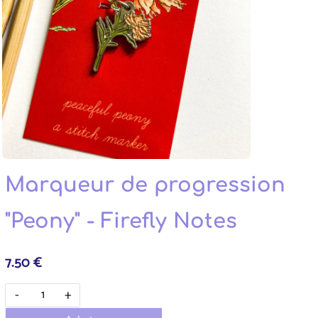
Marqueur de progression
"Peony" - Firefly Notes
7.50 €
-
+