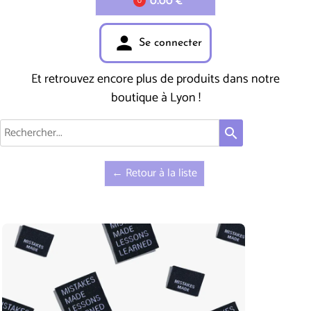
0.00 €
0
person
Se connecter
Et retrouvez encore plus de produits dans notre
boutique à Lyon !
search
← Retour à la liste