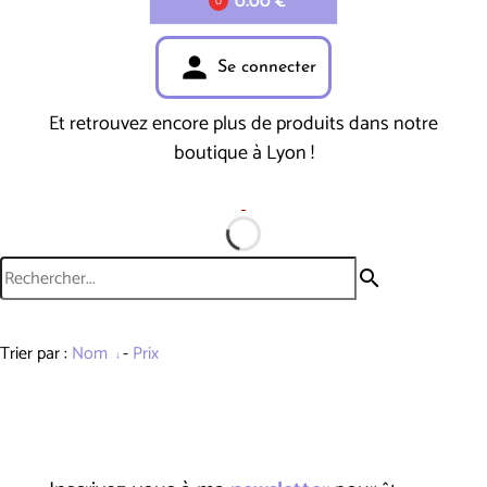
0.00 €
0
person
Se connecter
Et retrouvez encore plus de produits dans notre
boutique à Lyon !
search
Trier par :
Nom
-
Prix