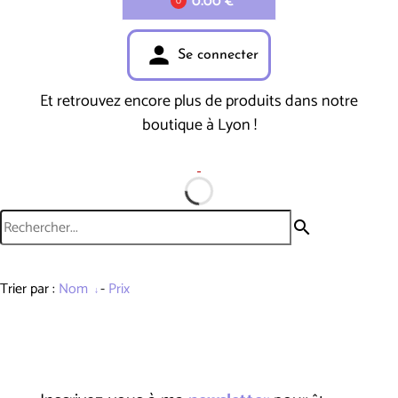
0.00 €
0
person
Se connecter
Et retrouvez encore plus de produits dans notre
boutique à Lyon !
search
Trier par :
Nom
-
Prix