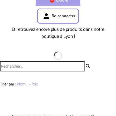
0.00 €
0
person
Se connecter
Et retrouvez encore plus de produits dans notre
boutique à Lyon !
search
Trier par :
Nom
-
Prix