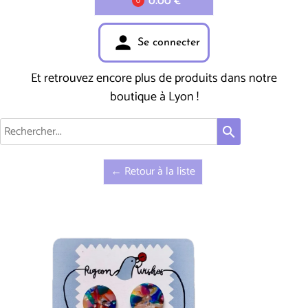
0.00 €
0
person
Se connecter
Et retrouvez encore plus de produits dans notre
boutique à Lyon !
search
← Retour à la liste