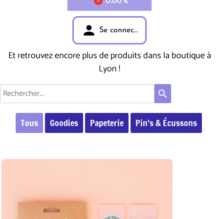
0.00 €
0
person
Se connecter
Et retrouvez encore plus de produits dans la boutique à
Lyon !
search
Tous
Goodies
Papeterie
Pin's & Écussons