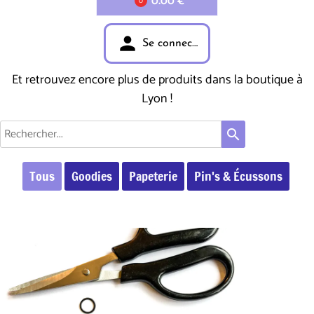
0.00 €
0
person
Se connecter
Et retrouvez encore plus de produits dans la boutique à
Lyon !
search
Tous
Goodies
Papeterie
Pin's & Écussons