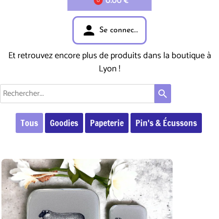
0.00 €
0
person
Se connecter
Et retrouvez encore plus de produits dans la boutique à
Lyon !
search
Tous
Goodies
Papeterie
Pin's & Écussons