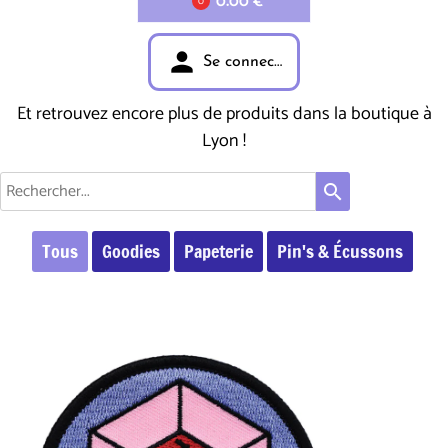
0.00 €
0
person
Se connecter
Et retrouvez encore plus de produits dans la boutique à
Lyon !
search
Tous
Goodies
Papeterie
Pin's & Écussons