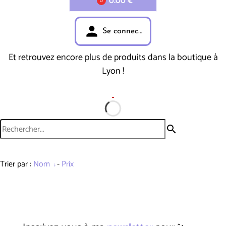
0.00 €
0
person
Se connecter
Et retrouvez encore plus de produits dans la boutique à
Lyon !
search
Trier par :
Nom
-
Prix