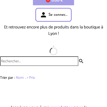
0.00 €
0
person
Se connecter
Et retrouvez encore plus de produits dans la boutique à
Lyon !
search
Trier par :
Nom
-
Prix