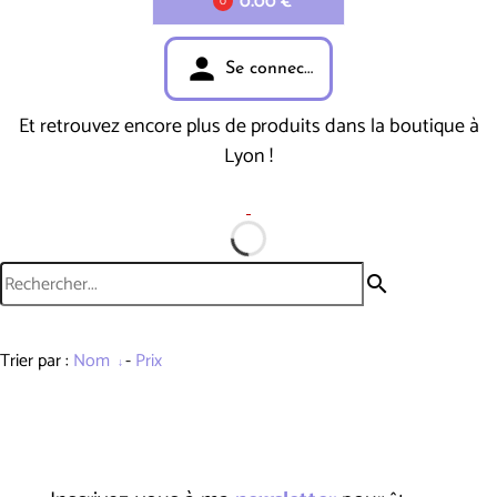
0.00 €
0
person
Se connecter
Et retrouvez encore plus de produits dans la boutique à
Lyon !
search
Trier par :
Nom
-
Prix