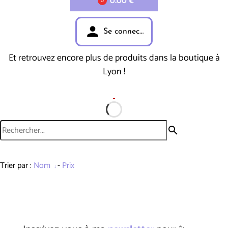
0.00 €
0
person
Se connecter
Et retrouvez encore plus de produits dans la boutique à
Lyon !
search
Trier par :
Nom
-
Prix