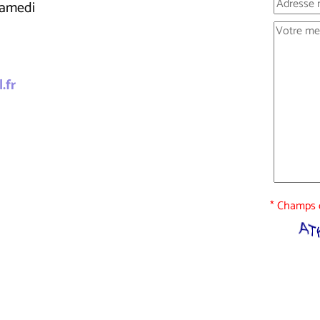
samedi
.fr
* Champs o