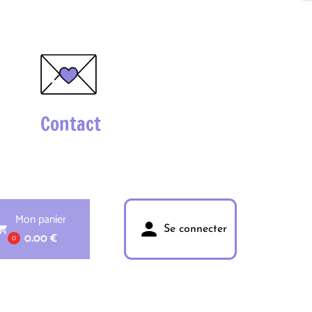
Contact
Mon panier
person
pping_cart
Se connecter
0.00 €
0