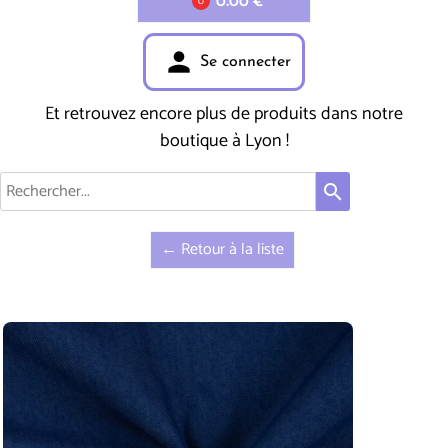
0.00 €
0
person
Se connecter
Et retrouvez encore plus de produits dans notre
boutique à Lyon !
search
← Retour à la liste