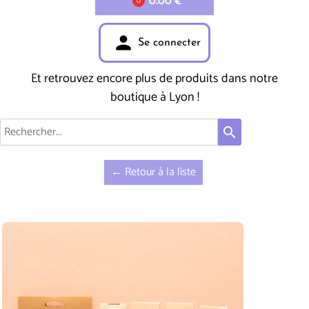
0.00 €
0
person
Se connecter
Et retrouvez encore plus de produits dans notre
boutique à Lyon !
search
← Retour à la liste