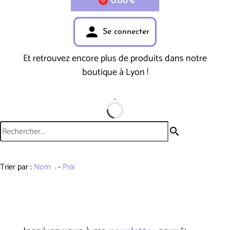
0.00 €
0
person
Se connecter
Et retrouvez encore plus de produits dans notre
boutique à Lyon !
search
Trier par :
Nom
-
Prix