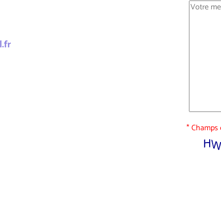
.fr
* Champs o