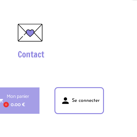
Contact
Mon panier
person
pping_cart
Se connecter
0.00 €
0