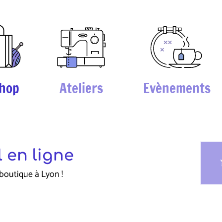
hop
Ateliers
Evènements
 en ligne
sho
boutique à Lyon !