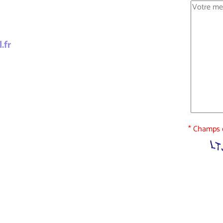
.fr
* Champs o