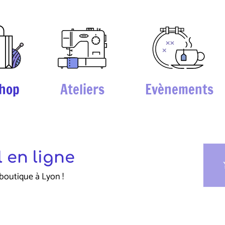
hop
Ateliers
Evènements
 en ligne
sho
boutique à Lyon !