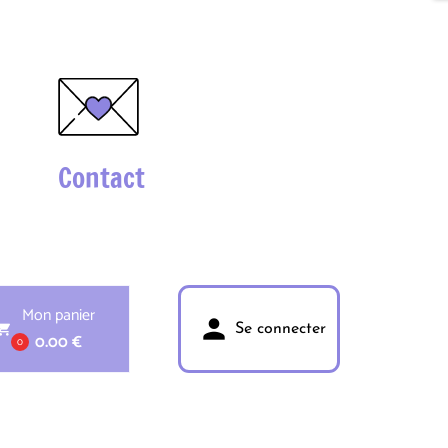
Contact
Mon panier
person
pping_cart
Se connecter
0.00 €
0